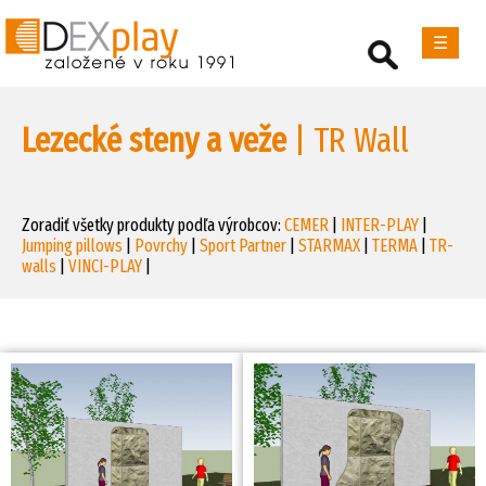
☰
Lezecké steny a veže
| TR Wall
Zoradiť všetky produkty podľa výrobcov:
CEMER
|
INTER-PLAY
|
Jumping pillows
|
Povrchy
|
Sport Partner
|
STARMAX
|
TERMA
|
TR-
walls
|
VINCI-PLAY
|