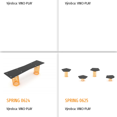
Výrobca: VINCI-PLAY
Výrobca: VINCI-PLAY
SPRING 0624
SPRING 0625
Výrobca: VINCI-PLAY
Výrobca: VINCI-PLAY