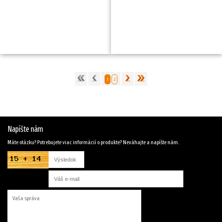
1
2
Napíšte nám
Máte otázku? Potrebujete viac informácií o produkte? Neváhajte a napíšte nám.