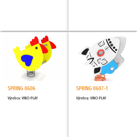
SPRING 0606
SPRING 0607-1
Výrobca: VINCI-PLAY
Výrobca: VINCI-PLAY