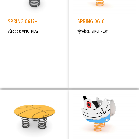
SPRING 0617-1
SPRING 0616
Výrobca: VINCI-PLAY
Výrobca: VINCI-PLAY