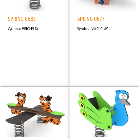
SPRING 0683
SPEING 0677
Výrobca: VINCI-PLAY
Výrobca: VINCI-PLAY