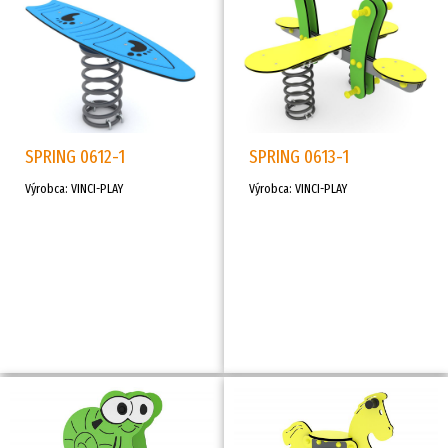
SPRING 0612-1
SPRING 0613-1
Výrobca: VINCI-PLAY
Výrobca: VINCI-PLAY