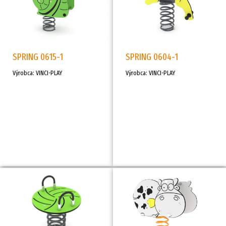
SPRING 0615-1
SPRING 0604-1
Výrobca: VINCI-PLAY
Výrobca: VINCI-PLAY