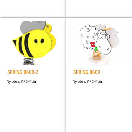
SPRING 0608-2
SPRING 0609
Výrobca: VINCI-PLAY
Výrobca: VINCI-PLAY