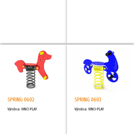
SPRING 0602
SPRING 0603
Výrobca: VINCI-PLAY
Výrobca: VINCI-PLAY