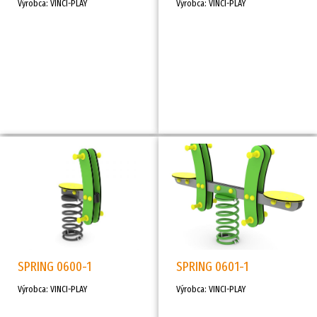
Výrobca: VINCI-PLAY
Výrobca: VINCI-PLAY
SPRING 0600-1
SPRING 0601-1
Výrobca: VINCI-PLAY
Výrobca: VINCI-PLAY