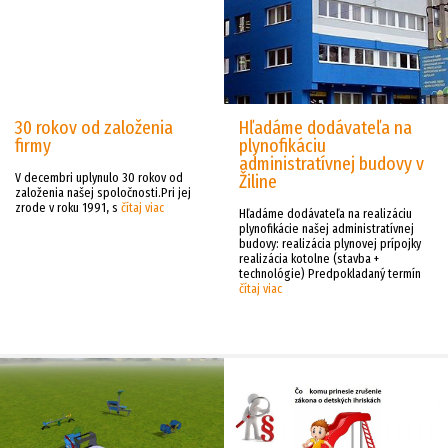
30 rokov od založenia
Hľadáme dodávateľa na
firmy
plynofikáciu
administratívnej budovy v
V decembri uplynulo 30 rokov od
Žiline
založenia našej spoločnosti.Pri jej
zrode v roku 1991, s
čítaj viac
Hľadáme dodávateľa na realizáciu
plynofikácie našej administratívnej
budovy: realizácia plynovej prípojky
realizácia kotolne (stavba +
technológie) Predpokladaný termín
čítaj viac