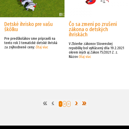
Detské ihrisko pre vašu
Čo sa zmení po zrušení
škôlku
zákona o detských
ihriskách
Pre predškolákov sme pripravili na
tento rok 3 tematické detské ihriská
V Zbierke zákonov Slovenskej
za zvýhodnené ceny:
čítaj viac
republiky bol vyhlásený dňa 19.2.2021
okrem iných aj Zákon 75/2021 Z. z.
Názov
čítaj viac
1
2
3