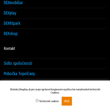
DEXmobiliar
DEXplay
DEXfitpark
DEXshop
Kontakt
Sídlo spoločnosti
Pobočka Topolčany
Sklad Žilina
Stránka Dexplay.sk pre svoje správne fungovanie využíva len nevyhnutné technické
Cookies.
Kontakty
Ulož
Technické cookies
© DEXTRADE Žilina.sk