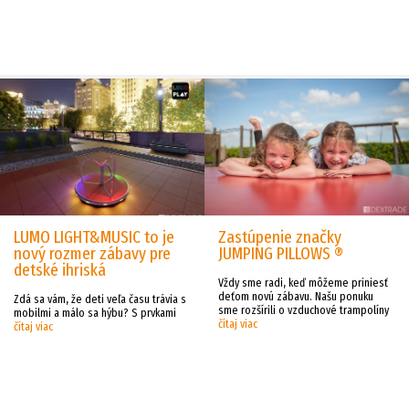
LUMO LIGHT&MUSIC to je
Zastúpenie značky
nový rozmer zábavy pre
JUMPING PILLOWS ®
detské ihriská
Vždy sme radi, keď môžeme priniesť
deťom novú zábavu. Našu ponuku
Zdá sa vám, že deti veľa času trávia s
sme rozšírili o vzduchové trampolíny
mobilmi a málo sa hýbu? S prvkami
čítaj viac
čítaj viac