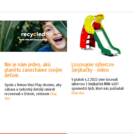
Nie je nám jedno, akú
Losovanie výhercov
planétu zanecháme svojim
šmýkačky - video
deťom
V piatok 4.2.2022 sme losovali
výhercov 3 šmýkačiek MINI 4201
Spolu s firmou Vinci Play chceme, aby
spomedzi tých, ktorí nás požiadali
zábava a radostný detský smiech
čítaj viac
rezonovali v čistom, zelenom
čítaj
viac