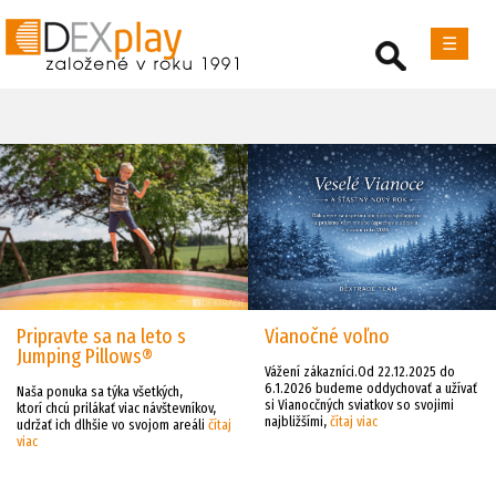
☰
Pripravte sa na leto s
Vianočné voľno
Jumping Pillows®
Vážení zákazníci.Od 22.12.2025 do
6.1.2026 budeme oddychovať a užívať
Naša ponuka sa týka všetkých,
si Vianocčných sviatkov so svojimi
ktorí chcú prilákať viac návštevníkov,
najbližšími,
čítaj viac
udržať ich dlhšie vo svojom areáli
čítaj
viac