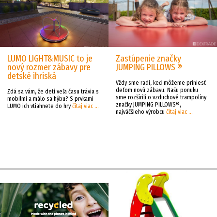
LUMO LIGHT&MUSIC to je
Zastúpenie značky
nový rozmer zábavy pre
JUMPING PILLOWS ®
detské ihriská
Vždy sme radi, keď môžeme priniesť
deťom novú zábavu. Našu ponuku
Zdá sa vám, že deti veľa času trávia s
sme rozšírili o vzduchové trampolíny
mobilmi a málo sa hýbu? S prvkami
značky JUMPING PILLOWS®,
LUMO ich vtiahnete do hry
čítaj viac ...
najväčšieho výrobcu
čítaj viac ...