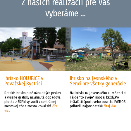
Z našich realizácií pre Vás
vyberáme ...
Ihrisko HOLUBICE v
Ihrisko na Jesnského v
Považskej Bystrici
Senci pre všetky generácie
Detské ihrisko plné nápaditých prvkov
Na ihrisku na Jesenského ul. v Senci si
a vkusne graficky navrhnutá dopadová
nájde "to svoje" naozaj každý.Po
plocha z EDPM vytvorili v centrálnej
inštalácii športového povrchu PATMOS
mestskej zóne mesta Považská
čítaj
pribudli najprv detské
čítaj viac
viac