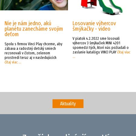
Nie je nám jedno, akú
Losovanie výhercov
planétu zanecháme svojim
šmýkačky - video
deťom
V piatok 4.2.2022 sme losovali
výhercov 3 šmýkačiek MINI 4201
Spolu s firmou Vinci Play chceme, aby
spomedzi tých, ktorí nás požiadali o
zábava a radostný detský smiech
zaslanie katalógu VINCI PLAY
čítaj viac
rezonovali v čistom, zelenom
...
prostredí teraz aj v nasledujúcich
čítaj viac ...
Aktuality