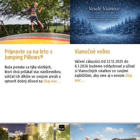
Pripravte sa na leto s
Vianočné voľno
Jumping Pillows®
Vážení zákazníci.Od 22.12.2025 do
6.1.2026 budeme oddychovať a užívať
Naša ponuka sa týka všetkých,
si Vianocčných sviatkov so svojimi
ktorí chcú prilákať viac návštevníkov,
najbližšími, aby sme aj v novom
čítaj
udržať ich dlhšie vo svojom areáli a
viac ...
vytvoriť dobrý dôvod na
čítaj viac ...