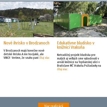
Nové ihrisko v Brodzanoch
Edukatívne bludisko v
knižnici Vrakuňa
V Brodzanoch majú konečne nové
detské ihrisko.A nie hocijaké, ale
Netradičný projekt bludiska pre
VINCI! Veríme, že snahu pani
čítaj viac
malých aj veľkých sme vybudovali v
areáli knižnice na Toplianskej ulici v
Bratislave MČ Vrakuňa.Požiadavky na
čítaj viac
Viac realizácií