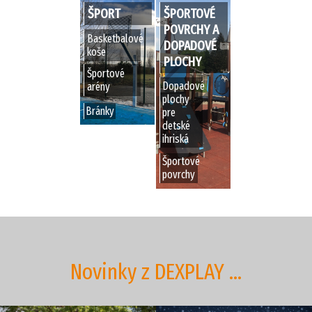
ŠPORT
ŠPORTOVÉ
POVRCHY A
Basketbalové
DOPADOVÉ
koše
PLOCHY
Športové
Dopadové
arény
plochy
Bránky
pre
detské
ihriská
Športové
povrchy
Novinky z DEXPLAY ...