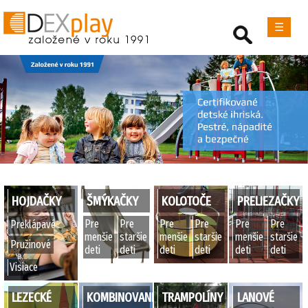
☰
HOJDAČKY
ŠMÝKAČKY
KOLOTOČE
PRELIEZAČKY
Pre
Pre
Pre
Pre
Pre
Pre
Preklápavé
menšie
staršie
menšie
staršie
menšie
staršie
Pružinové
deti
deti
deti
deti
deti
deti
Visiace
LEZECKÉ
KOMBINOVANÉ
TRAMPOLÍNY
LANOVÉ