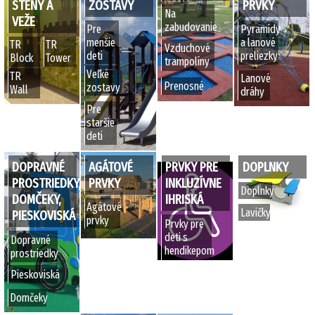
STENY A
ZOSTAVY
PRVKY
Na
VEŽE
zabudovanie
Pre
Pyramídy
menšie
a lanové
TR
TR
Vzduchové
deti
preliezky
Block
Tower
trampolíny
Veľké
TR
Lanové
Prenosné
zostavy
Wall
dráhy
Pre
staršie
deti
DOPRAVNÉ
AGÁTOVÉ
PRVKY PRE
DOPLNKY
PROSTRIEDKY,
PRVKY
INKLUZÍVNE
Doplnky
DOMČEKY,
IHRISKÁ
Agátové
Lavičky
PIESKOVISKÁ
prvky
Prvky pre
deti s
Dopravné
hendikepom
prostriedky
Pieskoviská
Domčeky