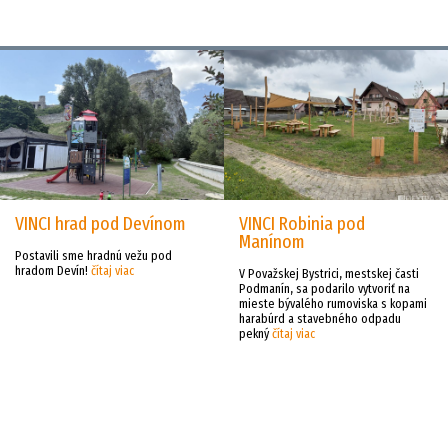
VINCI hrad pod Devínom
VINCI Robinia pod
Manínom
Postavili sme hradnú vežu pod
hradom Devín!
čítaj viac
V Považskej Bystrici, mestskej časti
Podmanín, sa podarilo vytvoriť na
mieste bývalého rumoviska s kopami
harabúrd a stavebného odpadu
pekný
čítaj viac